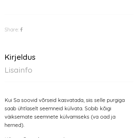
Share:
Kirjeldus
Lisainfo
Kui Sa soovid võrseid kasvatada, siis selle purgiga
saab ühtlaselt seemneid külvata. Sobib kõigi
väiksemate seemnete külvamiseks (va oad ja
herned).