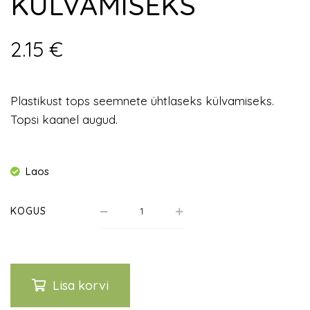
KÜLVAMISEKS
2.15
€
Plastikust tops seemnete ühtlaseks külvamiseks.
Topsi kaanel augud.
Laos
KOGUS
Lisa korvi